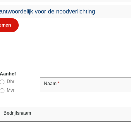
antwoordelijk voor de noodverlichting
nemen
Contact
Aanhef
Dhr
Naam
*
Mvr
Bedrijfsnaam