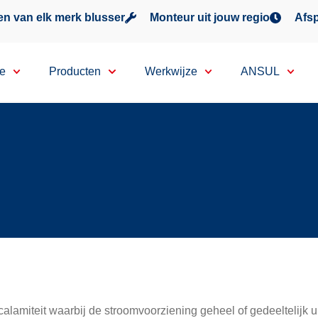
n van elk merk blusser
Monteur uit jouw regio
Afsp
ce
Producten
Werkwijze
ANSUL
calamiteit waarbij de stroomvoorziening geheel of gedeeltelijk ui