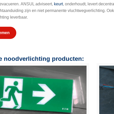
e evacueren. ANSUL adviseert,
keurt
, onderhoudt, levert decentr
uchtaanduiding zijn en niet permanente vluchtwegverlichting. Oo
chting leverbaar.
nemen
e noodverlichting producten: