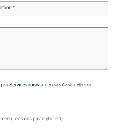
lefoon
*
g
Servicevoorwaarden
en
van Google zijn van
emen (Lees ons privacybeleid)