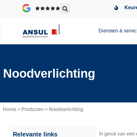
Keure
Diensten & servi
Noodverlichting
Home
>
Producten
>
Noodverlichting
Relevante links
In geval van een 