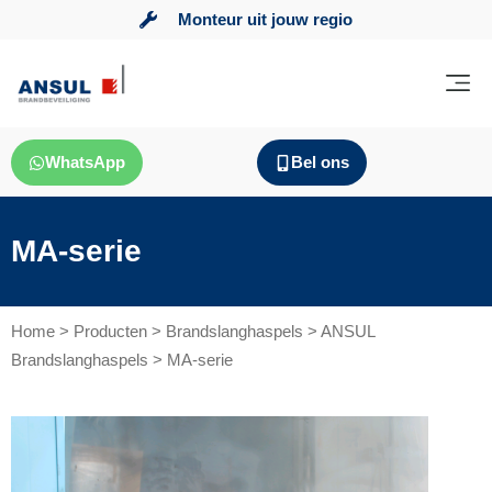
Monteur uit jouw regio
WhatsApp
Bel ons
MA-serie
Home
>
Producten
>
Brandslanghaspels
>
ANSUL
Brandslanghaspels
>
MA-serie