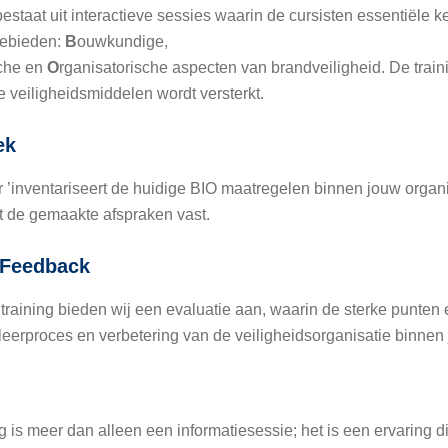
estaat uit interactieve sessies waarin de cursisten essentiële k
gebieden:
B
ouwkundige,
sche en
O
rganisatorische aspecten van brandveiligheid. De train
 veiligheidsmiddelen wordt versterkt.
ek
’inventariseert de huidige BIO maatregelen binnen jouw organis
gt de gemaakte afspraken vast.
 Feedback
training bieden wij een evaluatie aan, waarin de sterke punten
leerproces en verbetering van de veiligheidsorganisatie binne
 is meer dan alleen een informatiesessie; het is een ervaring di