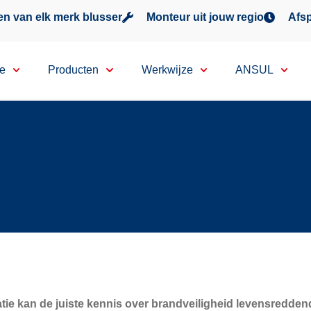
n van elk merk blusser
Monteur uit jouw regio
Afsp
ce
Producten
Werkwijze
ANSUL
tie kan de juiste kennis over brandveiligheid levensreddend