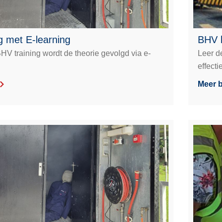
g met E-learning
BHV 
V training wordt de theorie gevolgd via e-
Leer d
effecti
Meer b