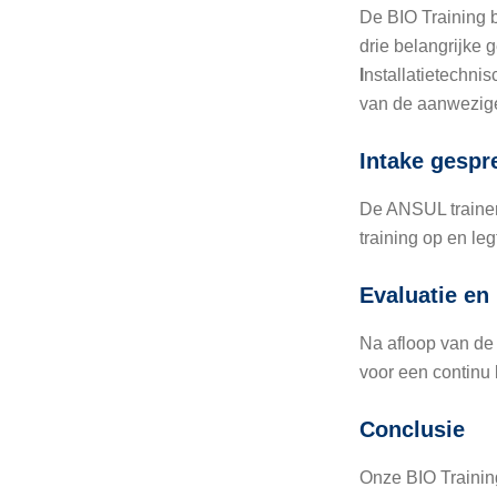
De BIO Training b
drie belangrijke 
I
nstallatietechni
van de aanwezige
Intake gespr
De ANSUL trainer 
training op en le
Evaluatie en
Na afloop van de 
voor een continu 
Conclusie
Onze BIO Training