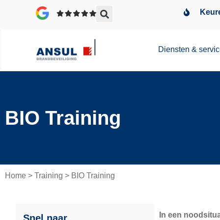
Keure
Diensten & servi
BIO Training
Home
>
Training
>
BIO Training
In een noodsitua
Snel naar...