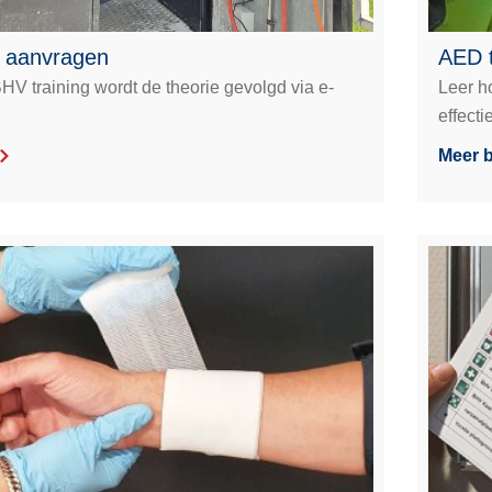
e aanvragen
AED t
V training wordt de theorie gevolgd via e-
Leer h
effecti
Meer b